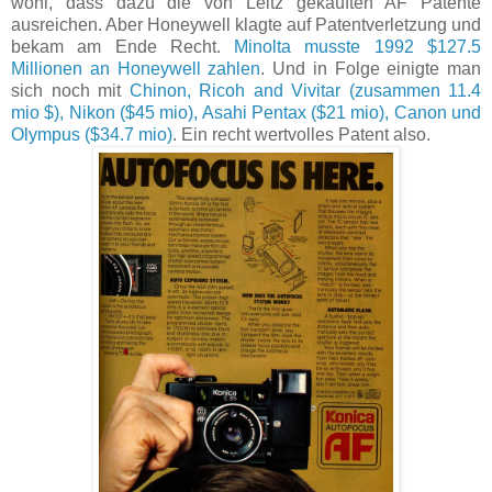
wohl, dass dazu die von Leitz gekauften AF Patente
ausreichen. Aber Honeywell klagte auf Patentverletzung und
bekam am Ende Recht.
Minolta musste 1992 $127.5
Millionen an Honeywell zahlen
. Und in Folge einigte man
sich noch mit
Chinon, Ricoh and Vivitar (zusammen 11.4
mio $), Nikon ($45 mio), Asahi Pentax ($21 mio), Canon und
Olympus ($34.7 mio)
. Ein recht wertvolles Patent also.